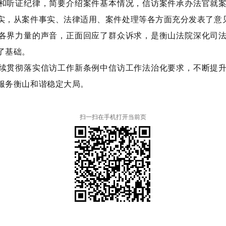
和听证纪律
，
简要介绍案件基本情况
，
信访案件承办法官就
实
，
从案件事实、法律适用、案件处理等各方面充分发表了意
各界力量的声音
，
正面回应了群众诉求
，
是衡山法院深化司
了基础
。
续贯彻落实信访工作新条例中信访工作法治化要求
，
不断提
服务衡山和谐稳定大局
。
扫一扫在手机打开当前页