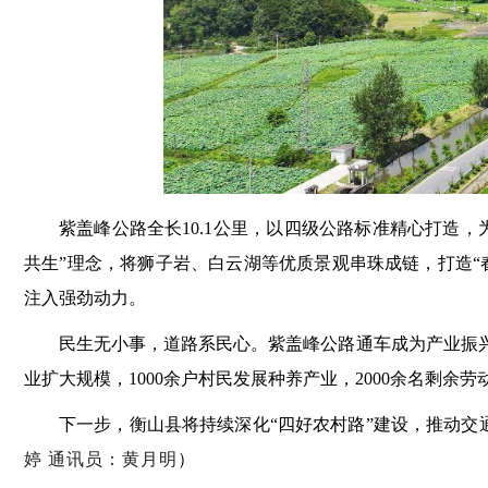
紫盖峰公路全长10.1公里
，
以四级公路标准精心打造
，
共生”理念
，
将狮子岩、白云湖等优质景观串珠成链
，
打造“
注入强劲动力
。
民生无小事
，
道路系民心
。
紫盖峰公路通车成为产业振兴
业扩大规模
，
1000余户村民发展种养产业
，
2000余名剩余
下一步
，
衡山县将持续深化“四好农村路”建设
，
推动交
婷 通讯员：黄月明
）