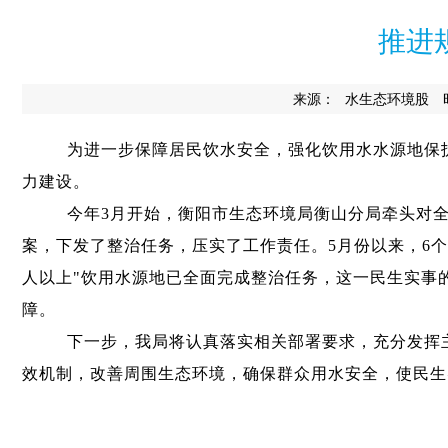
推进
来源：
水生态环境股
为进一步保障居民饮水安全
，
强化饮用水水源地保
力建设
。
今年
3
月
开始
，
衡阳
市生态环境局
衡山
分局
牵头
对
案
，
下发了整治任务
，
压实了工作责任
。
5月份以来
，
6
个
人以上"饮用水源地已全面完成整治任务
，
这一民生实事
障
。
下一步
，
我局
将认真落实相关部署要求
，
充分发挥
效机制
，
改善周围生态环境
，
确保群众用水安全
，
使民生