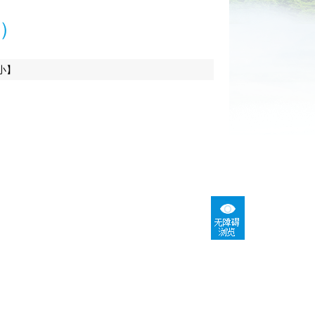
年）
小】