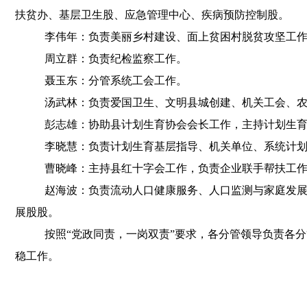
扶贫办、基层卫生股、应急管理中心、疾病预防控制股
。
李伟年：负责美丽乡村建设、面上贫困村脱贫攻坚工
周立群：负责纪检监察工作
。
聂玉东：分管系统工会工作
。
汤武林：负责爱国卫生、文明县城创建、机关工会、
彭志雄：协助县计划生育协会会长工作
，
主持计划生
李晓慧：负责计划生育基层指导、机关单位、系统计
曹晓峰：主持县红十字会工作
，
负责企业联手帮扶工
赵海波：负责流动人口健康服务、人口监测与家庭发
展股股
。
按照
“党政同责
，
一岗双责”要求
，
各分管领导负责各分
稳工作
。