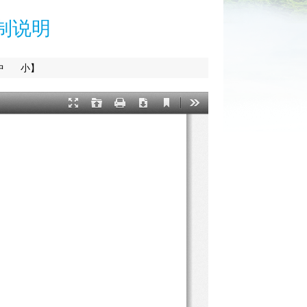
制说明
中
小】