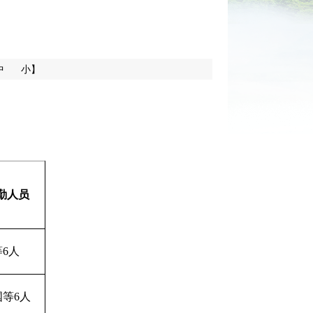
中
小】
勤人员
6人
等6人