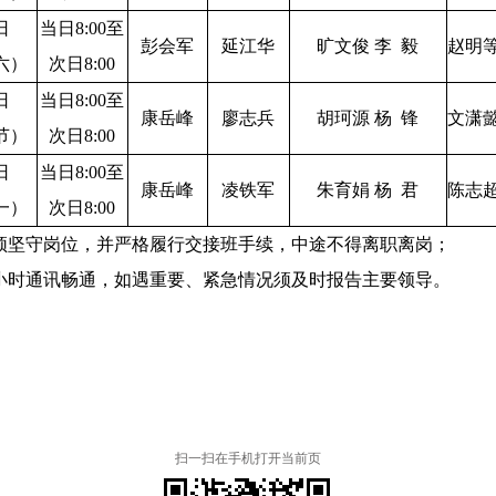
日
当日8:00至
彭会军
延江华
旷文俊 李 毅
赵明等
六）
次日8:00
日
当日8:00至
康岳峰
廖志兵
胡珂源 杨 锋
文潇懿
节）
次日8:00
日
当日8:00至
康岳峰
凌铁军
朱育娟 杨 君
陈志超
一）
次日8:00
须坚守岗位
，
并严格履行交接班手续
，
中途不得离职离岗
；
小时通讯畅通
，
如遇重要、紧急情况须及时报告主要领导
。
扫一扫在手机打开当前页