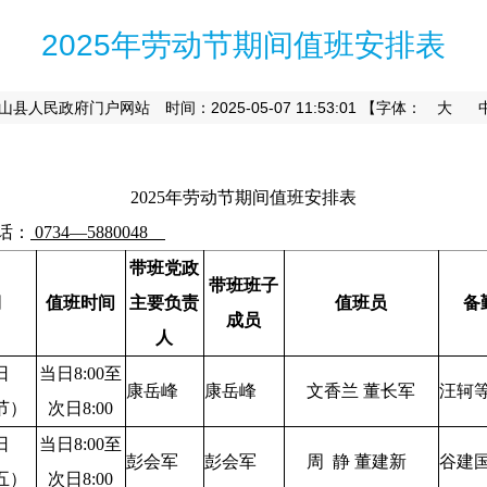
2025年劳动节期间值班安排表
时间：2025-05-07 11:53:01
【字体：
大
山县人民政府门户网站
2025年劳动节期间值班安排表
话：
0734—5880048
带班党政
带班班子
期
值班时间
主要负责
值班员
备
成员
人
日
当日8:00至
康岳峰
康岳峰
文香兰 董长军
汪轲等
节）
次日8:00
日
当日8:00至
彭会军
彭会军
周 静 董建新
谷建国
五）
次日8:00