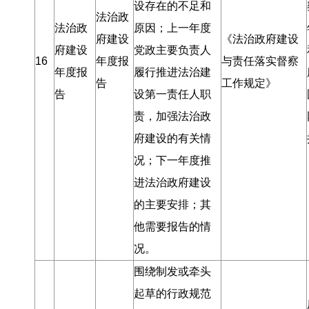
设存在的不足和
法治政
法治政
原因
；
上一年度
府建设
《法治政府建设
府建设
党政主要负责人
16
年度报
与责任落实督察
年度报
履行推进法治建
告
工作规定》
告
设第一责任人职
责
，
加强法治政
府建设的有关情
况
；
下一年度推
进法治政府建设
的主要安排
；
其
他需要报告的情
况
。
围绕制发或牵头
起草的行政规范