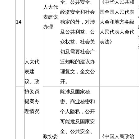
全、公共安全、
《中华人民共和
人大代
经济安全和社会
国全国人民代表
表建议
14
稳定的外
，
对涉
大会和地方各级
办理
及公共利益、公
人民代表大会代
众权益、社会关
表法》
切及需要社会广
人大代
泛知晓的建议办
表建
理复文
，
全文公
议、政
开
。
协委员
除涉及国家秘
提案办
密、商业秘密和
理情况
个人隐私
，
公开
可能危及国家安
全、公共安全、
政协委
《中国人民政治