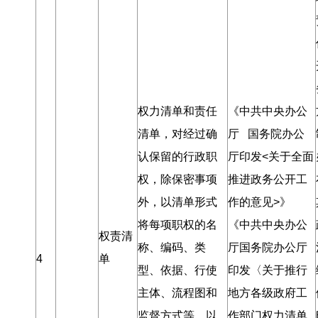
权力清单和责任
《中共中央办公
清单
，
对经过确
厅 国务院办公
认保留的行政职
厅印发<关于全面
权
，
除保密事项
推进政务公开工
外
，
以清单形式
作的意见>》
将每项职权的名
《中共中央办公
权责清
称、编码、类
厅国务院办公厅
4
单
型、依据、行使
印发〈关于推行
主体、流程图和
地方各级政府工
监督方式等
，
以
作部门权力清单