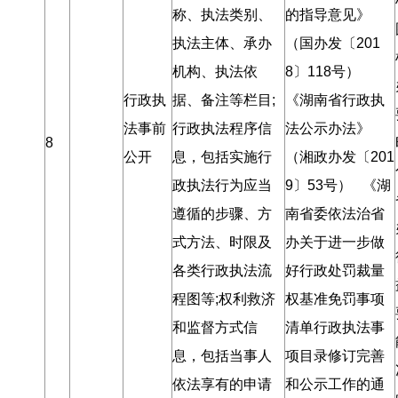
称、执法类别、
的指导意见》
执法主体、承办
（国办发〔201
机构、执法依
8〕118号）
行政执
据、备注等栏目;
《湖南省行政执
法事前
行政执法程序信
法公示办法》
8
公开
息
，
包括实施行
（湘政办发〔201
政执法行为应当
9〕53号） 《湖
遵循的步骤、方
南省委依法治省
式方法、时限及
办关于进一步做
各类行政执法流
好行政处罚裁量
程图等;权利救济
权基准免罚事项
和监督方式信
清单行政执法事
息
，
包括当事人
项目录修订完善
依法享有的申请
和公示工作的通