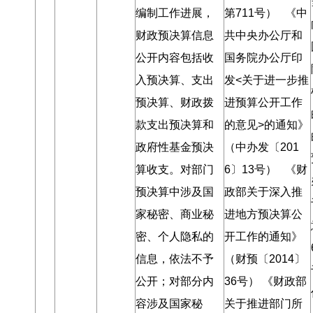
编制工作进展
，
第711号） 《中
财政预决算信息
共中央办公厅和
公开内容包括收
国务院办公厅印
入预决算、支出
发<关于进一步推
预决算、财政拨
进预算公开工作
款支出预决算和
的意见>的通知》
政府性基金预决
（中办发〔201
算收支
。
对部门
6〕13号） 《财
预决算中涉及国
政部关于深入推
家秘密、商业秘
进地方预决算公
密、个人隐私的
开工作的通知》
信息
，
依法不予
（财预〔2014〕
公开
；
对部分内
36号） 《财政部
容涉及国家秘
关于推进部门所