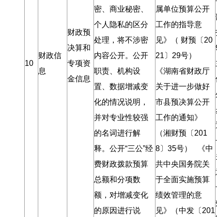
密、商业秘密、
属单位预算公开
个人隐私的区分
工作的指导意
财政预
处理
，
将不涉密
见》（ 财预〔20
决算和
财政信
内容公开
。
公开
21〕29号）
10
专项资
息
职责、机构设
《湖南省财政厅
金信息
置、数据增减变
关于进一步做好
化的情况说明
，
市县预决算公开
并对专业性较强
工作的通知》
的名词进行解
（湘财预〔201
释
。
公开“三公”经
8〕35号） 《中
费财政拨款预算
共中央国务院关
总额和分项数
于全面实施预算
额
，
对增减变化
绩效管理的意
的原因进行说
见》（中发〔201